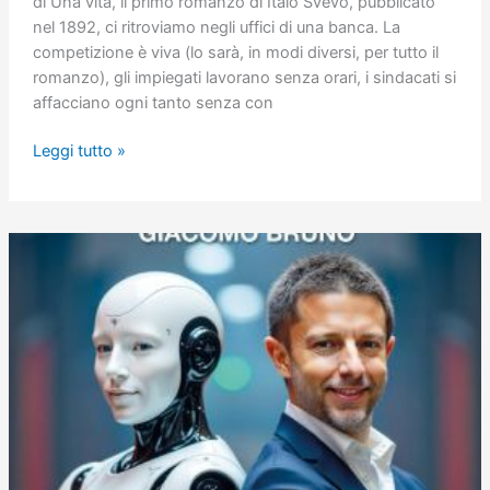
di Una vita, il primo romanzo di Italo Svevo, pubblicato
nel 1892, ci ritroviamo negli uffici di una banca. La
competizione è viva (lo sarà, in modi diversi, per tutto il
romanzo), gli impiegati lavorano senza orari, i sindacati si
affacciano ogni tanto senza con
Una
Leggi tutto »
vita