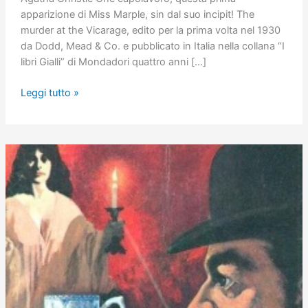
apparizione di Miss Marple, sin dal suo incipit! The
murder at the Vicarage, edito per la prima volta nel 1930
da Dodd, Mead & Co. e pubblicato in Italia nella collana “I
libri Gialli” di Mondadori quattro anni […]
La
Leggi tutto »
morte
nel
villaggio
(Miss
Marple
#1)