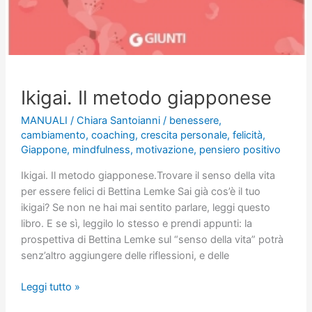
Ikigai. Il metodo giapponese
MANUALI
/
Chiara Santoianni
/
benessere
,
cambiamento
,
coaching
,
crescita personale
,
felicità
,
Giappone
,
mindfulness
,
motivazione
,
pensiero positivo
Ikigai. Il metodo giapponese.Trovare il senso della vita
per essere felici di Bettina Lemke Sai già cos’è il tuo
ikigai? Se non ne hai mai sentito parlare, leggi questo
libro. E se sì, leggilo lo stesso e prendi appunti: la
prospettiva di Bettina Lemke sul “senso della vita” potrà
senz’altro aggiungere delle riflessioni, e delle
Ikigai.
Leggi tutto »
Il