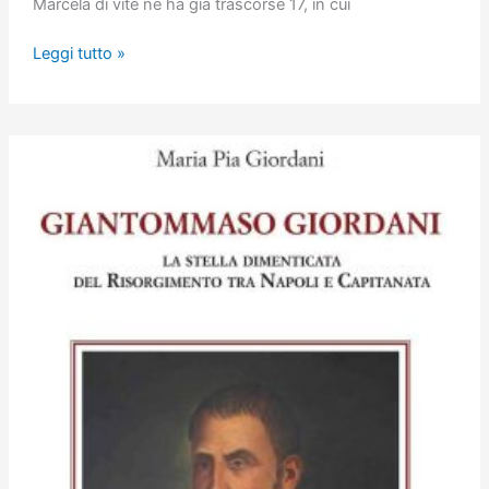
Marcela di vite ne ha già trascorse 17, in cui
La
Leggi tutto »
diciottesima
vita