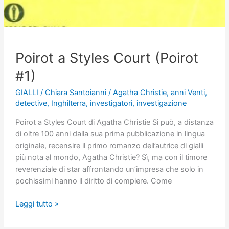
Poirot a Styles Court (Poirot
#1)
GIALLI
/
Chiara Santoianni
/
Agatha Christie
,
anni Venti
,
detective
,
Inghilterra
,
investigatori
,
investigazione
Poirot a Styles Court di Agatha Christie Si può, a distanza
di oltre 100 anni dalla sua prima pubblicazione in lingua
originale, recensire il primo romanzo dell’autrice di gialli
più nota al mondo, Agatha Christie? Sì, ma con il timore
reverenziale di star affrontando un’impresa che solo in
pochissimi hanno il diritto di compiere. Come
Poirot
Leggi tutto »
a
Styles