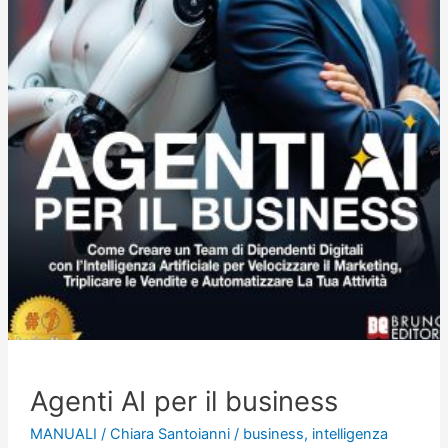
Agenti AI per il business
MANUALI
/
Chiara Santoianni
/
business
,
intelligenza