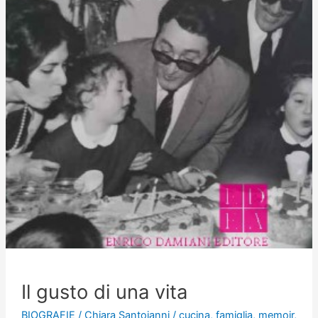
Il gusto di una vita
BIOGRAFIE
/
Chiara Santoianni
/
cucina
,
famiglia
,
memoir
,