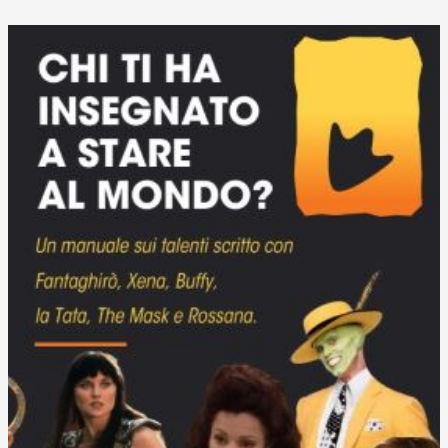
Court
(Poirot
#1)