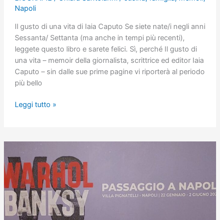
Napoli
Il gusto di una vita di Iaia Caputo Se siete nate/i negli anni
Sessanta/ Settanta (ma anche in tempi più recenti),
leggete questo libro e sarete felici. Sì, perché Il gusto di
una vita – memoir della giornalista, scrittrice ed editor Iaia
Caputo – sin dalle sue prime pagine vi riporterà al periodo
più bello
Il
Leggi tutto »
gusto
di
una
vita