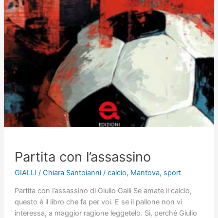
Partita con l’assassino
GIALLI
/
Chiara Santoianni
/
calcio
,
Mantova
,
sport
Partita con l’assassino di Giulio Galli Se amate il calcio,
questo è il libro che fa per voi. E se il pallone non vi
interessa, a maggior ragione leggetelo. Sì, perché Giulio