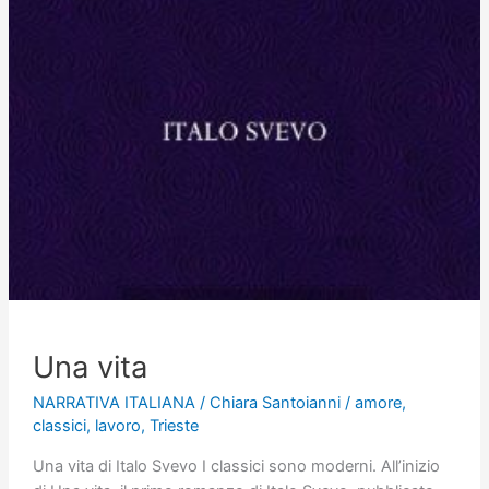
Una vita
NARRATIVA ITALIANA
/
Chiara Santoianni
/
amore
,
classici
,
lavoro
,
Trieste
Una vita di Italo Svevo I classici sono moderni. All’inizio