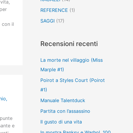
vita,
per
REFERENCE
(1)
SAGGI
(17)
con il
Recensioni recenti
La morte nel villaggio (Miss
Marple #1)
Poirot a Styles Court (Poirot
#1)
nio
,
Manuale Talentduck
Partita con l’assassino
 punte
Il gusto di una vita
sante e
In mostra Banksy e Warhol, 100