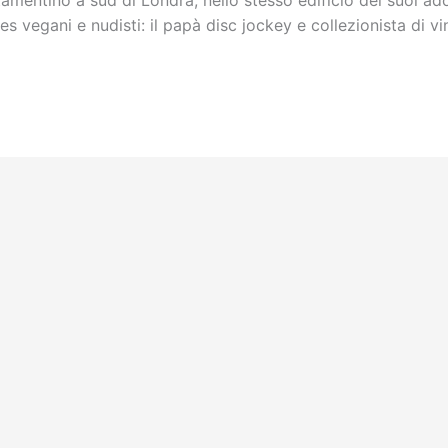
amentino a sud di Londra, nello stesso edificio dei suoi ado
es vegani e nudisti: il papà disc jockey e collezionista di vini