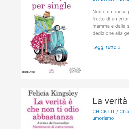
Non è un paese pe
frutto di un erro
mamma e dalla s
dedizione alla ge
Non
Leggi tutto »
è
un
paese
per
single
La verit
CHICK LIT
/
Chia
umorismo