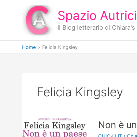
Vai
al
Spazio Autrici
contenuto
Il Blog letterario di Chiara
Home
Felicia Kingsley
Felicia Kingsley
Non è un
CHICK LIT
/
Chia