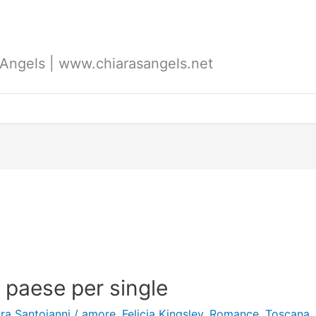
's Angels | www.chiarasangels.net
 paese per single
ra Santoianni
/
amore
,
Felicia Kingsley
,
Romance
,
Toscana