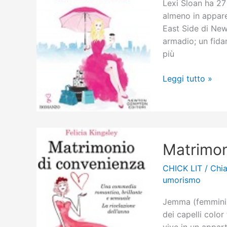
Lexi Sloan ha 27 
almeno in appare
East Side di Ne
armadio; un fida
più
La
Leggi tutto »
verità
è
che
non
ti
Matrimon
odio
abbastanza
CHICK LIT
/
Chia
umorismo
Jemma (femminile 
dei capelli color