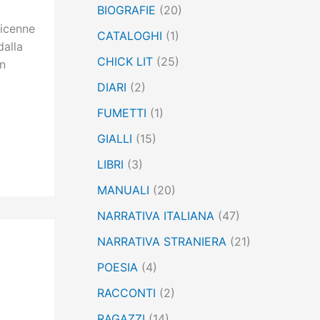
BIOGRAFIE
(20)
:
dicenne
CATALOGHI
(1)
dalla
CHICK LIT
(25)
on
DIARI
(2)
FUMETTI
(1)
GIALLI
(15)
LIBRI
(3)
MANUALI
(20)
NARRATIVA ITALIANA
(47)
NARRATIVA STRANIERA
(21)
POESIA
(4)
RACCONTI
(2)
RAGAZZI
(14)