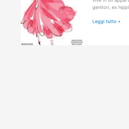
vive in un appart
genitori, ex hippi
Matrimonio
Leggi tutto »
di
convenienza