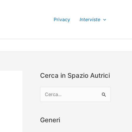
Privacy
Interviste
Cerca in Spazio Autrici
C
e
r
Generi
c
a