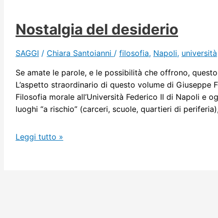
Nostalgia del desiderio
SAGGI
/
Chiara Santoianni
/
filosofia
,
Napoli
,
università
Se amate le parole, e le possibilità che offrono, questo è
L’aspetto straordinario di questo volume di Giuseppe F
Filosofia morale all’Università Federico II di Napoli e o
luoghi “a rischio” (carceri, scuole, quartieri di periferia)
Nostalgia
Leggi tutto »
del
desiderio