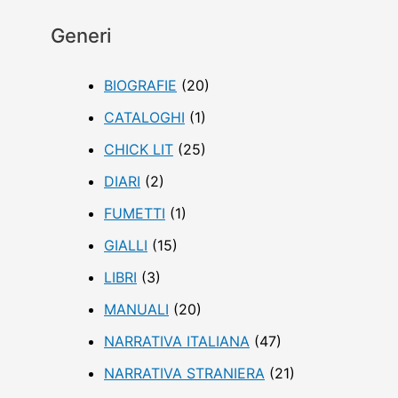
r
Generi
c
a
BIOGRAFIE
(20)
:
CATALOGHI
(1)
CHICK LIT
(25)
DIARI
(2)
FUMETTI
(1)
GIALLI
(15)
LIBRI
(3)
MANUALI
(20)
NARRATIVA ITALIANA
(47)
NARRATIVA STRANIERA
(21)