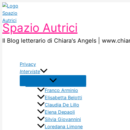
Vai
al
contenuto
Spazio Autrici
Il Blog letterario di Chiara's Angels | www.chi
Privacy
Interviste
Franco Arminio
Elisabetta Belotti
Claudia De Lillo
Elena Depaoli
Silvia Giovannini
Loredana Limone