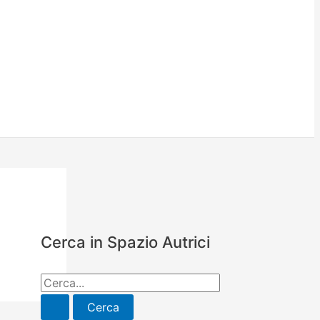
Cerca in Spazio Autrici
C
e