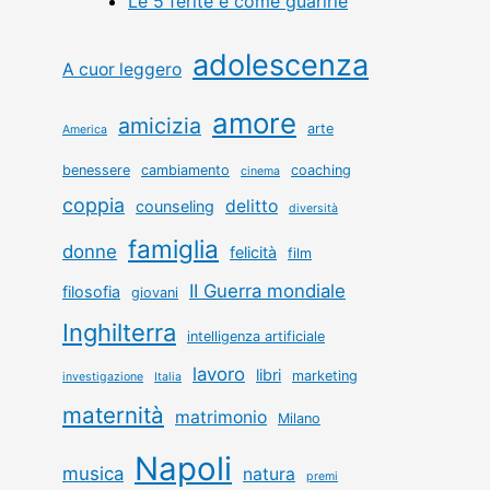
Le 5 ferite e come guarirle
adolescenza
A cuor leggero
amore
amicizia
arte
America
benessere
cambiamento
coaching
cinema
coppia
delitto
counseling
diversità
famiglia
donne
felicità
film
II Guerra mondiale
filosofia
giovani
Inghilterra
intelligenza artificiale
lavoro
libri
marketing
investigazione
Italia
maternità
matrimonio
Milano
Napoli
musica
natura
premi