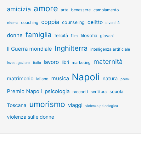
amore
amicizia
arte
benessere
cambiamento
coppia
delitto
counseling
coaching
cinema
diversità
famiglia
donne
felicità
filosofia
film
giovani
Inghilterra
II Guerra mondiale
intelligenza artificiale
maternità
lavoro
libri
marketing
investigazione
Italia
Napoli
musica
matrimonio
natura
Milano
premi
Premio Napoli
psicologia
scuola
racconti
scrittura
umorismo
viaggi
Toscana
violenza psicologica
violenza sulle donne