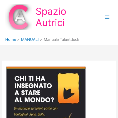
Vai
Spazio
al
contenuto
Autrici
Home
MANUALI
Manuale Talentduck