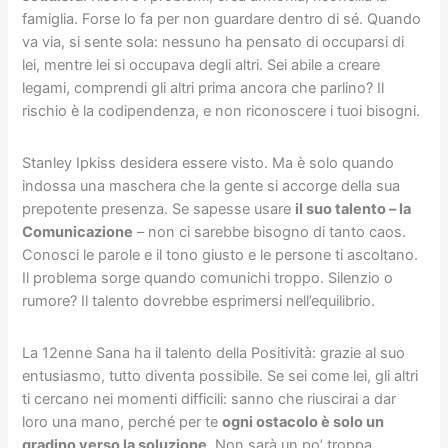
famiglia. Forse lo fa per non guardare dentro di sé. Quando
va via, si sente sola: nessuno ha pensato di occuparsi di
lei, mentre lei si occupava degli altri. Sei abile a creare
legami, comprendi gli altri prima ancora che parlino? Il
rischio è la codipendenza, e non riconoscere i tuoi bisogni.
Stanley Ipkiss desidera essere visto. Ma è solo quando
indossa una maschera che la gente si accorge della sua
prepotente presenza. Se sapesse usare
il suo talento – la
Comunicazione
– non ci sarebbe bisogno di tanto caos.
Conosci le parole e il tono giusto e le persone ti ascoltano.
Il problema sorge quando comunichi troppo. Silenzio o
rumore? Il talento dovrebbe esprimersi nell’equilibrio.
La 12enne Sana ha il talento della Positività: grazie al suo
entusiasmo, tutto diventa possibile. Se sei come lei, gli altri
ti cercano nei momenti difficili: sanno che riuscirai a dar
loro una mano, perché per te
ogni ostacolo è solo un
gradino verso la soluzione
. Non sarà un po’ troppa