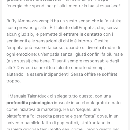
l’energia che spendi per gli altri, mentre la tua si esaurisce?
Buffy l’Ammazzavampiri ha un sesto senso che le fa intuire
cosa provano gli altri. È il talento dell’Empatia, che, senza
alcun giudizio, le permette di
entrare in contatto
con i
sentimenti e le sensazioni di chi le è intorno. Gestire
l’empatia può essere faticoso, quando si diventa il radar di
ogni emozione: un’empatia senza i giusti confini fa più male
(a se stessi) che bene. Ti senti sempre responsabile degli
altri? Dovresti usare il tuo talento come leadership,
aiutandoli a essere indipendenti. Senza offrire (e soffrire)
troppo.
Il Manuale Talentduck ci spiega tutto questo, con una
profondità psicologica
inusuale in un ebook gratuito nato
come iniziativa di marketing. Ha un ‘sequel’: una
piattaforma “di crescita personale gamificata” dove, in un
universo parallelo fatto di paperottoli, si affrontano in
maniera giocosa temi molto seri, come il modo giusto per