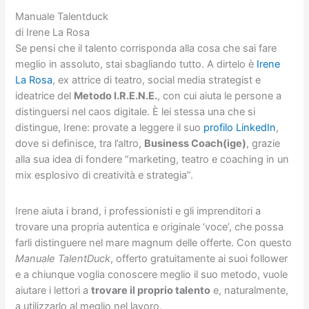
Manuale Talentduck
di Irene La Rosa
Se pensi che il talento corrisponda alla cosa che sai fare
meglio in assoluto, stai sbagliando tutto. A dirtelo è
Irene
La Rosa
, ex attrice di teatro, social media strategist e
ideatrice del
Metodo I.R.E.N.E.
, con cui aiuta le persone a
distinguersi nel caos digitale. È lei stessa una che si
distingue, Irene: provate a leggere il suo
profilo LinkedIn
,
dove si definisce, tra l’altro,
Business Coach(ige)
, grazie
alla sua idea di fondere “marketing, teatro e coaching in un
mix esplosivo di creatività e strategia”.
Irene aiuta i brand, i professionisti e gli imprenditori a
trovare una propria autentica e originale ‘voce’, che possa
farli distinguere nel mare magnum delle offerte. Con questo
Manuale TalentDuck
, offerto gratuitamente ai suoi follower
e a chiunque voglia conoscere meglio il suo metodo, vuole
aiutare i lettori a
trovare il proprio talento
e, naturalmente,
a utilizzarlo al meglio nel lavoro.