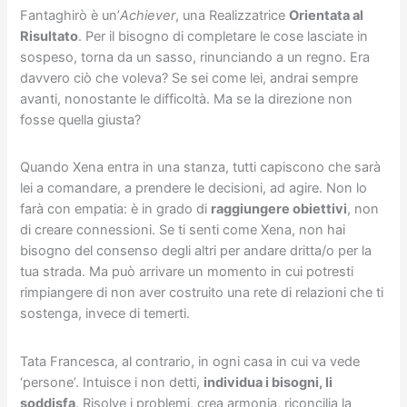
Fantaghirò è un’
Achiever
, una Realizzatrice
Orientata al
Risultato
. Per il bisogno di completare le cose lasciate in
sospeso, torna da un sasso, rinunciando a un regno. Era
davvero ciò che voleva? Se sei come lei, andrai sempre
avanti, nonostante le difficoltà. Ma se la direzione non
fosse quella giusta?
Quando Xena entra in una stanza, tutti capiscono che sarà
lei a comandare, a prendere le decisioni, ad agire. Non lo
farà con empatia: è in grado di
raggiungere obiettivi
, non
di creare connessioni. Se ti senti come Xena, non hai
bisogno del consenso degli altri per andare dritta/o per la
tua strada. Ma può arrivare un momento in cui potresti
rimpiangere di non aver costruito una rete di relazioni che ti
sostenga, invece di temerti.
Tata Francesca, al contrario, in ogni casa in cui va vede
‘persone’. Intuisce i non detti,
individua i bisogni, li
soddisfa
. Risolve i problemi, crea armonia, riconcilia la