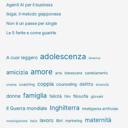
Agenti AI per il business
Ikigai. Il metodo giapponese
Non è un paese per single
Le 5 ferite e come guarirle
adolescenza
A cuor leggero
America
amore
amicizia
arte
benessere
cambiamento
coppia
delitto
counseling
coaching
cinema
diversità
famiglia
donne
felicità
filosofia
film
giovani
Inghilterra
II Guerra mondiale
intelligenza artificiale
maternità
lavoro
libri
marketing
investigazione
Italia