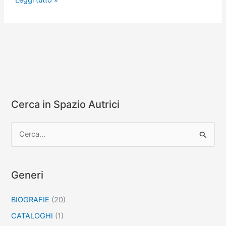
Leggi tutto »
è
un
paese
per
single
Cerca in Spazio Autrici
C
e
r
c
Generi
a
BIOGRAFIE
(20)
:
CATALOGHI
(1)