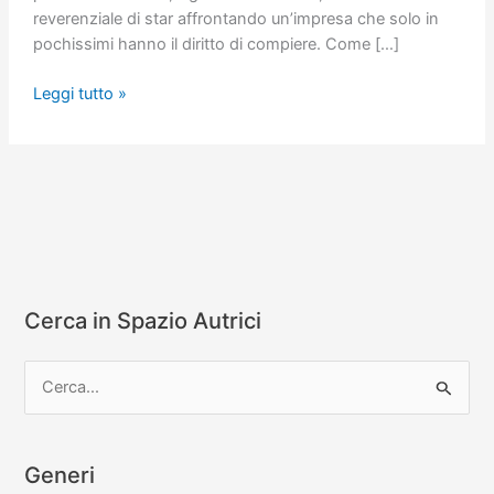
reverenziale di star affrontando un’impresa che solo in
pochissimi hanno il diritto di compiere. Come […]
Poirot
Leggi tutto »
a
Styles
Court
(Poirot
#1)
Cerca in Spazio Autrici
C
e
r
c
Generi