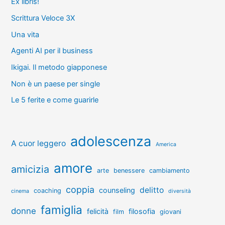
Ex libris!
Scrittura Veloce 3X
Una vita
Agenti AI per il business
Ikigai. Il metodo giapponese
Non è un paese per single
Le 5 ferite e come guarirle
adolescenza
A cuor leggero
America
amore
amicizia
arte
benessere
cambiamento
coppia
delitto
counseling
coaching
cinema
diversità
famiglia
donne
felicità
filosofia
film
giovani