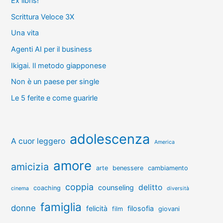
Ex libris!
Scrittura Veloce 3X
Una vita
Agenti AI per il business
Ikigai. Il metodo giapponese
Non è un paese per single
Le 5 ferite e come guarirle
adolescenza
A cuor leggero
America
amore
amicizia
arte
benessere
cambiamento
coppia
delitto
counseling
coaching
cinema
diversità
famiglia
donne
felicità
filosofia
film
giovani