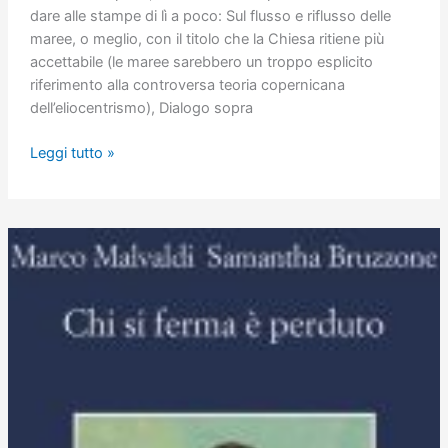
dare alle stampe di lì a poco: Sul flusso e riflusso delle
maree, o meglio, con il titolo che la Chiesa ritiene più
accettabile (le maree sarebbero un troppo esplicito
riferimento alla controversa teoria copernicana
dell’eliocentrismo), Dialogo sopra
Oscura
Leggi tutto »
e
celeste