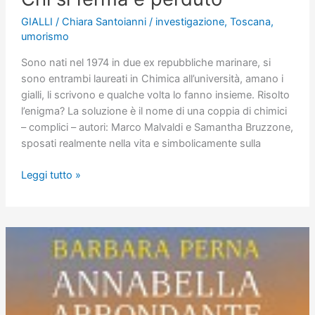
GIALLI
/
Chiara Santoianni
/
investigazione
,
Toscana
,
umorismo
Sono nati nel 1974 in due ex repubbliche marinare, si
sono entrambi laureati in Chimica all’università, amano i
gialli, li scrivono e qualche volta lo fanno insieme. Risolto
l’enigma? La soluzione è il nome di una coppia di chimici
– complici – autori: Marco Malvaldi e Samantha Bruzzone,
sposati realmente nella vita e simbolicamente sulla
Chi
Leggi tutto »
si
ferma
è
perduto