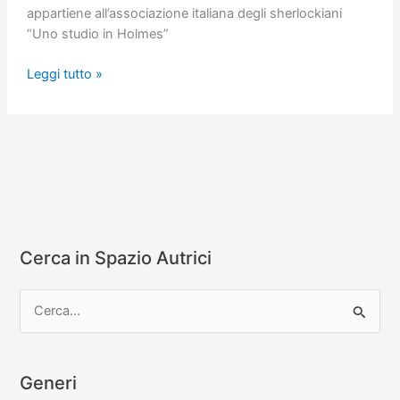
appartiene all’associazione italiana degli sherlockiani
“Uno studio in Holmes”
Il
Leggi tutto »
palio
di
Sherlock
Holmes
Cerca in Spazio Autrici
C
e
r
c
Generi