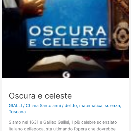
Oscura e celeste
GIALLI
/
Chiara Santoianni
/
delitto
,
matematica
,
scienza
,
Toscana
Siamo nel 1631 e Galileo Galilei, il più celebre scienziato
italiano dell’epoca, sta ultimando l’opera che dovrebbe