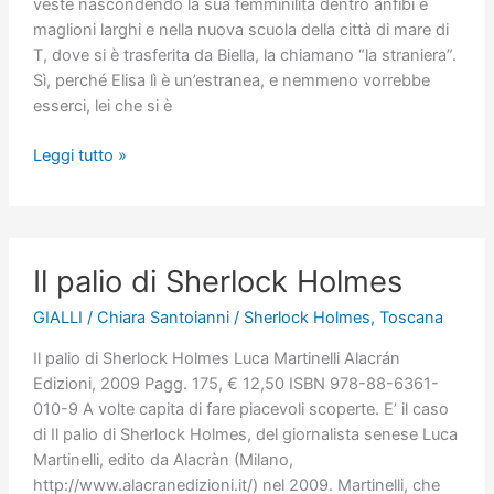
veste nascondendo la sua femminilità dentro anfibi e
maglioni larghi e nella nuova scuola della città di mare di
T, dove si è trasferita da Biella, la chiamano “la straniera”.
Sì, perché Elisa lì è un’estranea, e nemmeno vorrebbe
esserci, lei che si è
Un’amicizia
Leggi tutto »
Il palio di Sherlock Holmes
GIALLI
/
Chiara Santoianni
/
Sherlock Holmes
,
Toscana
Il palio di Sherlock Holmes Luca Martinelli Alacrán
Edizioni, 2009 Pagg. 175, € 12,50 ISBN 978-88-6361-
010-9 A volte capita di fare piacevoli scoperte. E’ il caso
di Il palio di Sherlock Holmes, del giornalista senese Luca
Martinelli, edito da Alacràn (Milano,
http://www.alacranedizioni.it/) nel 2009. Martinelli, che