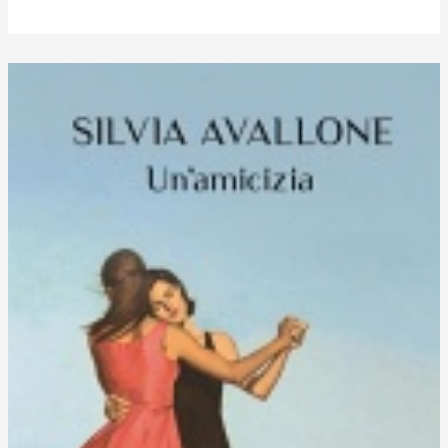
Abbondante.
L’essenziale
è
invisibile
agli
occhi