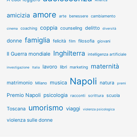
America
amore
amicizia
arte
benessere
cambiamento
coppia
delitto
counseling
coaching
cinema
diversità
famiglia
donne
felicità
filosofia
film
giovani
Inghilterra
II Guerra mondiale
intelligenza artificiale
maternità
lavoro
libri
marketing
investigazione
Italia
Napoli
musica
matrimonio
natura
Milano
premi
Premio Napoli
psicologia
scuola
racconti
scrittura
umorismo
viaggi
Toscana
violenza psicologica
violenza sulle donne