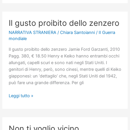
a
mia
figlia
Il gusto proibito dello zenzero
NARRATIVA STRANIERA
/
Chiara Santoianni
/
II Guerra
mondiale
Il gusto proibito dello zenzero Jamie Ford Garzanti, 2010
Pagg. 380, € 18.50 Henry e Keiko hanno entrambi occhi
allungati, capelli scuri e sono nati negli Stati Uniti. I
genitori di Henry, però, sono cinesi, mentre quelli di Keiko
giapponesi: un ‘dettaglio’ che, negli Stati Uniti del 1942,
può fare una grande differenza. Per gli
Il
Leggi tutto »
gusto
proibito
dello
zenzero
Non ti voglio vicino