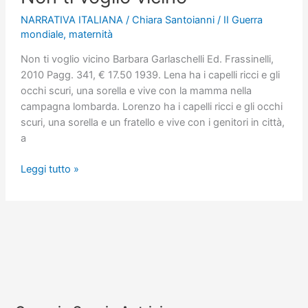
NARRATIVA ITALIANA
/
Chiara Santoianni
/
II Guerra
mondiale
,
maternità
Non ti voglio vicino Barbara Garlaschelli Ed. Frassinelli,
2010 Pagg. 341, € 17.50 1939. Lena ha i capelli ricci e gli
occhi scuri, una sorella e vive con la mamma nella
campagna lombarda. Lorenzo ha i capelli ricci e gli occhi
scuri, una sorella e un fratello e vive con i genitori in città,
a
Non
Leggi tutto »
ti
voglio
vicino