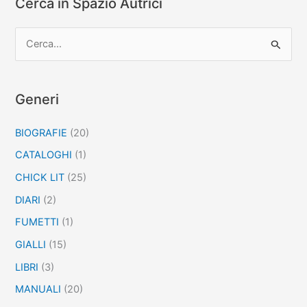
Cerca in Spazio Autrici
C
e
r
c
Generi
a
BIOGRAFIE
(20)
:
CATALOGHI
(1)
CHICK LIT
(25)
DIARI
(2)
FUMETTI
(1)
GIALLI
(15)
LIBRI
(3)
MANUALI
(20)