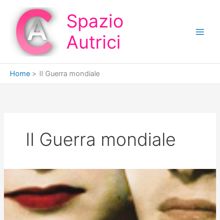
Vai
Spazio
al
contenuto
Autrici
Home
II Guerra mondiale
II Guerra mondiale