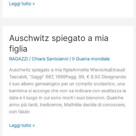
L’eroe
Leggi tutto »
scugnizzo
Auschwitz spiegato a mia
figlia
RAGAZZI
/
Chiara Santoianni
/
II Guerra mondiale
Auschwitz spiegato a mia figliaAnnette WieviorkaEinaudi
Tascabili, “Saggi” 667, 1999Pagg. 99, € 6.50 Disegnando
il suo albero genealogico per un compito scolastico, una
bambina si accorge che non sa indicare con esattezza la
data e il luogo in cui sono morti i suoi bisnonni. Qualche
anno più tardi, tredicenne, Mathilde decide di conoscere,
con l’aiuto
Auschwitz
Leggi tutto »
spiegato