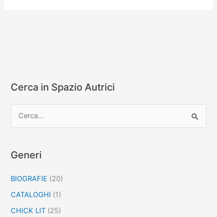
celeste
Cerca in Spazio Autrici
C
e
r
c
Generi
a
BIOGRAFIE
(20)
:
CATALOGHI
(1)
CHICK LIT
(25)