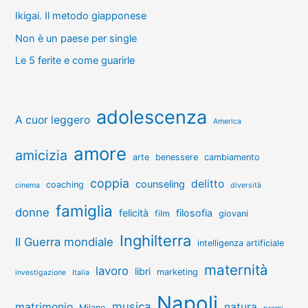
Ikigai. Il metodo giapponese
Non è un paese per single
Le 5 ferite e come guarirle
adolescenza
A cuor leggero
America
amore
amicizia
arte
benessere
cambiamento
coppia
delitto
counseling
coaching
cinema
diversità
famiglia
donne
felicità
filosofia
film
giovani
Inghilterra
II Guerra mondiale
intelligenza artificiale
maternità
lavoro
libri
marketing
investigazione
Italia
Napoli
musica
matrimonio
natura
Milano