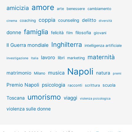
amore
amicizia
arte
benessere
cambiamento
coppia
delitto
counseling
coaching
cinema
diversità
famiglia
donne
felicità
filosofia
film
giovani
Inghilterra
II Guerra mondiale
intelligenza artificiale
maternità
lavoro
libri
marketing
investigazione
Italia
Napoli
musica
matrimonio
natura
Milano
premi
Premio Napoli
psicologia
scuola
racconti
scrittura
umorismo
viaggi
Toscana
violenza psicologica
violenza sulle donne