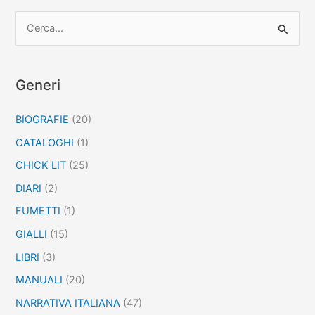
C
e
r
c
Generi
a
BIOGRAFIE
(20)
:
CATALOGHI
(1)
CHICK LIT
(25)
DIARI
(2)
FUMETTI
(1)
GIALLI
(15)
LIBRI
(3)
MANUALI
(20)
NARRATIVA ITALIANA
(47)