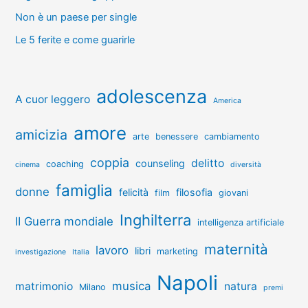
Non è un paese per single
Le 5 ferite e come guarirle
adolescenza
A cuor leggero
America
amore
amicizia
arte
benessere
cambiamento
coppia
delitto
counseling
coaching
cinema
diversità
famiglia
donne
felicità
filosofia
film
giovani
Inghilterra
II Guerra mondiale
intelligenza artificiale
maternità
lavoro
libri
marketing
investigazione
Italia
Napoli
musica
matrimonio
natura
Milano
premi