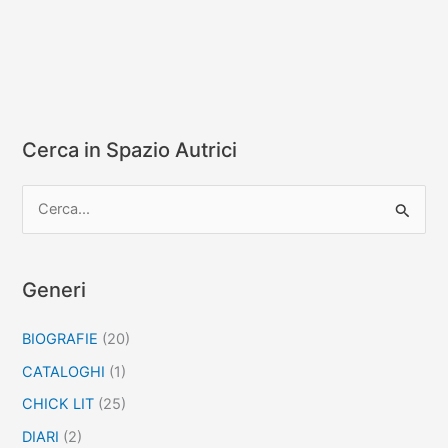
Bezos
Cerca in Spazio Autrici
C
e
r
c
Generi
a
BIOGRAFIE
(20)
:
CATALOGHI
(1)
CHICK LIT
(25)
DIARI
(2)