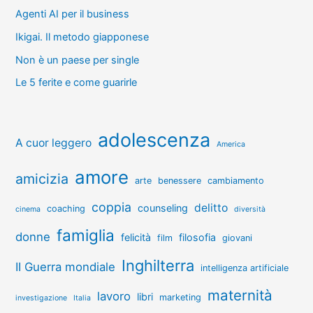
Agenti AI per il business
Ikigai. Il metodo giapponese
Non è un paese per single
Le 5 ferite e come guarirle
adolescenza
A cuor leggero
America
amore
amicizia
arte
benessere
cambiamento
coppia
delitto
counseling
coaching
cinema
diversità
famiglia
donne
felicità
filosofia
film
giovani
Inghilterra
II Guerra mondiale
intelligenza artificiale
maternità
lavoro
libri
marketing
investigazione
Italia