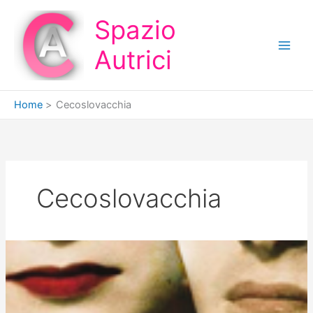
Vai
Spazio
al
contenuto
Autrici
Home
Cecoslovacchia
Cecoslovacchia