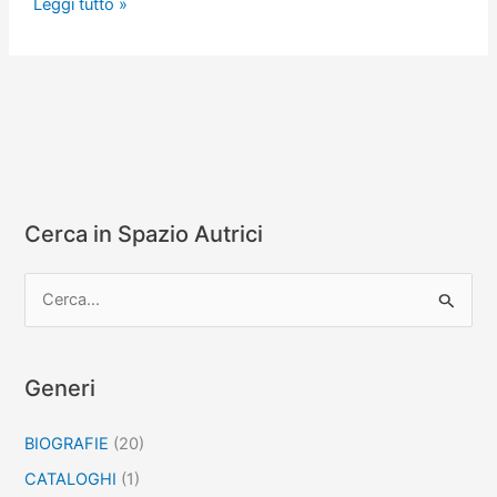
La
Leggi tutto »
casa
di
vetro
Cerca in Spazio Autrici
C
e
r
c
Generi
a
BIOGRAFIE
(20)
:
CATALOGHI
(1)