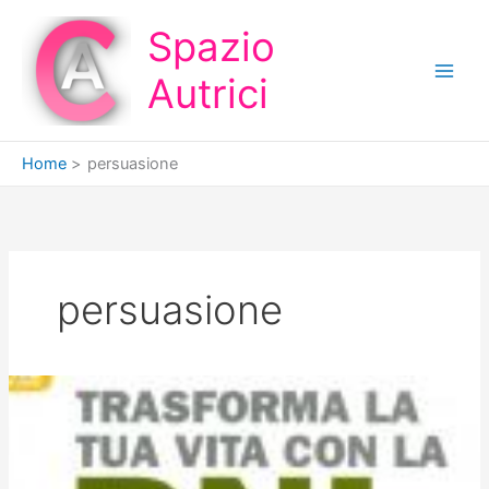
Vai
Spazio
al
contenuto
Autrici
Home
persuasione
persuasione