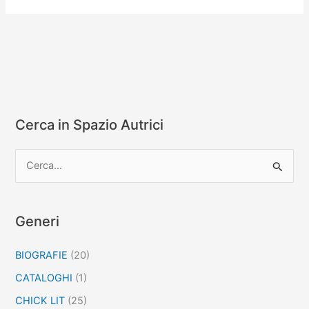
tua
vita
con
la
PNL
Cerca in Spazio Autrici
C
e
r
c
Generi
a
BIOGRAFIE
(20)
:
CATALOGHI
(1)
CHICK LIT
(25)