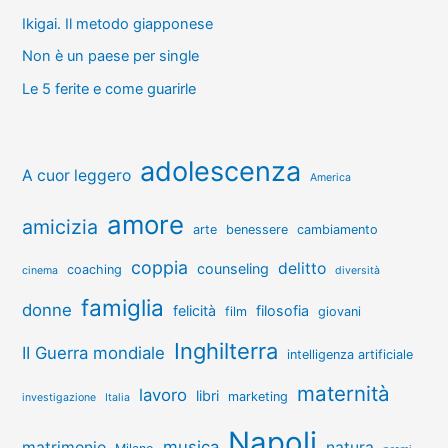
Ikigai. Il metodo giapponese
Non è un paese per single
Le 5 ferite e come guarirle
adolescenza
A cuor leggero
America
amore
amicizia
arte
benessere
cambiamento
coppia
delitto
counseling
coaching
cinema
diversità
famiglia
donne
felicità
filosofia
film
giovani
Inghilterra
II Guerra mondiale
intelligenza artificiale
maternità
lavoro
libri
marketing
investigazione
Italia
Napoli
musica
matrimonio
natura