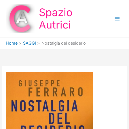
Vai
Spazio
al
contenuto
Autrici
Home
SAGGI
Nostalgia del desiderio