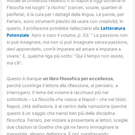
morale all’Università Federico II di Napoli e oggi docente di
Filosofia nei luoghi “a rischio” (carceri, scuole, quartieri di
periferia), è la cura per i dettagli della lingua. Le parole, per
Ferraro, sono strumenti plastici da usare con creatività; in
questo, il professore potrebbe riallacciarsi alla
Letteratura
Potenziale
. Apro a caso il volume, p. 53: ” La passione non
si può insegnare, ma non si può insegnare senza passione,
devi apprenderlo, com’è imparare ad amare e imparare a
vivere.” E, qualche riga più sotto: “Qui il tempo non esiste,
ma c’è”.
Questo è dunque
un libro filosofico per eccellenza
,
perché costringe il lettore alla riflessione, al pensiero, a
interrogarsi. Il tema del volume è racchiuso più nel
sottotitolo –
La filosofia che nasce a Napoli
– che nel titolo:
Napoli, città dell’autore, è al centro della narrazione (perché
questo è un saggio che narra) ben più della disciplina
filosofica. Ferraro, per iniziare a presentarla ai lettori, sceglie
due citazioni di Goethe che già ne fanno immaginare la
meraviglia, almeno dell’epoca. E poi, parafrasando