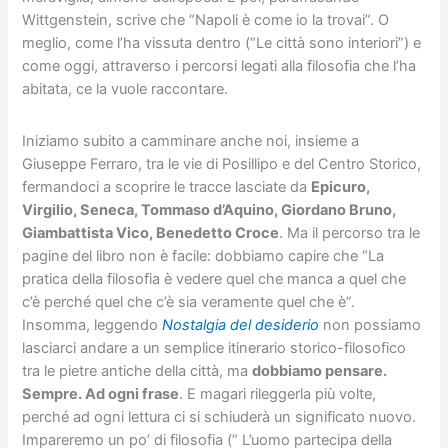
Wittgenstein, scrive che “Napoli è come io la trovai”. O
meglio, come l’ha vissuta dentro (“Le città sono interiori”) e
come oggi, attraverso i percorsi legati alla filosofia che l’ha
abitata, ce la vuole raccontare.
Iniziamo subito a camminare anche noi, insieme a
Giuseppe Ferraro, tra le vie di Posillipo e del Centro Storico,
fermandoci a scoprire le tracce lasciate da
Epicuro,
Virgilio, Seneca, Tommaso d’Aquino, Giordano Bruno,
Giambattista Vico, Benedetto Croce
. Ma il percorso tra le
pagine del libro non è facile: dobbiamo capire che “La
pratica della filosofia è vedere quel che manca a quel che
c’è perché quel che c’è sia veramente quel che è”.
Insomma, leggendo
Nostalgia del desiderio
non possiamo
lasciarci andare a un semplice itinerario storico-filosofico
tra le pietre antiche della città, ma
dobbiamo pensare.
Sempre. Ad ogni frase
. E magari rileggerla più volte,
perché ad ogni lettura ci si schiuderà un significato nuovo.
Impareremo un po’ di filosofia (” L’uomo partecipa della