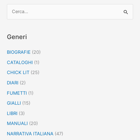
C
e
r
c
Generi
a
BIOGRAFIE
(20)
:
CATALOGHI
(1)
CHICK LIT
(25)
DIARI
(2)
FUMETTI
(1)
GIALLI
(15)
LIBRI
(3)
MANUALI
(20)
NARRATIVA ITALIANA
(47)