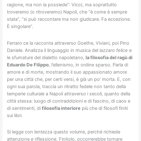
ragione, ma non la possiede”: Vico), ma soprattutto
troveremo (o ritroveremo) Napoli, che “è come è sempre
stata”, “si può raccontare ma non giudicare. Fa eccezione.
È singolare”.
Ferraro ce la racconta attraverso Goethe, Viviani, poi Pino
Daniele. Analizza il linguaggio in musica del
lazzaro felice
e
le sfumature del dialetto napoletano,
la filosofia del ragù di
Eduardo De Filippo
, l’ellenismo, in ordine sparso. Parla di
amore e di morte, mostrando il suo appassionato amore
per una città che, per certi versi, è già un po’ morta. E, con
ogni sua parola, traccia un ritratto fedele non tanto della
temperie culturale a Napoli attraverso i secoli, quanto della
città stessa: luogo di contraddizioni e di fascino, di caos e
di sentimenti, di
filosofia interiore
più che di filosofi finiti
sui libri.
Si legge con lentezza questo volume, perché richiede
attenzione e riflessione. Finitolo, occorrerebbe tornare