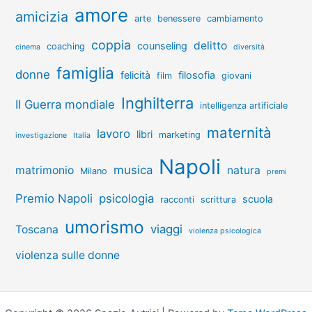
amore
amicizia
arte
benessere
cambiamento
coppia
delitto
counseling
coaching
cinema
diversità
famiglia
donne
felicità
filosofia
film
giovani
Inghilterra
II Guerra mondiale
intelligenza artificiale
maternità
lavoro
libri
marketing
investigazione
Italia
Napoli
musica
matrimonio
natura
Milano
premi
Premio Napoli
psicologia
scuola
racconti
scrittura
umorismo
viaggi
Toscana
violenza psicologica
violenza sulle donne