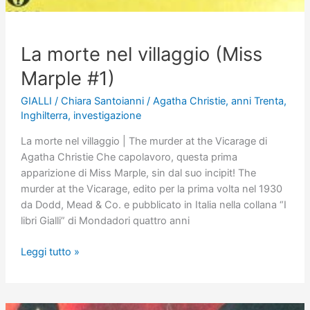
La morte nel villaggio (Miss
Marple #1)
GIALLI
/
Chiara Santoianni
/
Agatha Christie
,
anni Trenta
,
Inghilterra
,
investigazione
La morte nel villaggio | The murder at the Vicarage di
Agatha Christie Che capolavoro, questa prima
apparizione di Miss Marple, sin dal suo incipit! The
murder at the Vicarage, edito per la prima volta nel 1930
da Dodd, Mead & Co. e pubblicato in Italia nella collana “I
libri Gialli” di Mondadori quattro anni
La
Leggi tutto »
morte
nel
villaggio