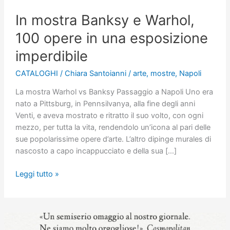
In mostra Banksy e Warhol,
100 opere in una esposizione
imperdibile
CATALOGHI
/
Chiara Santoianni
/
arte
,
mostre
,
Napoli
La mostra Warhol vs Banksy Passaggio a Napoli Uno era
nato a Pittsburg, in Pennsilvanya, alla fine degli anni
Venti, e aveva mostrato e ritratto il suo volto, con ogni
mezzo, per tutta la vita, rendendolo un’icona al pari delle
sue popolarissime opere d’arte. L’altro dipinge murales di
nascosto a capo incappucciato e della sua […]
In
Leggi tutto »
mostra
Banksy
e
Warhol,