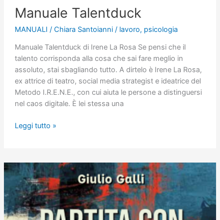
Manuale Talentduck
MANUALI
/
Chiara Santoianni
/
lavoro
,
psicologia
Manuale Talentduck di Irene La Rosa Se pensi che il
talento corrisponda alla cosa che sai fare meglio in
assoluto, stai sbagliando tutto. A dirtelo è Irene La Rosa,
ex attrice di teatro, social media strategist e ideatrice del
Metodo I.R.E.N.E., con cui aiuta le persone a distinguersi
nel caos digitale. È lei stessa una
Manuale
Leggi tutto »
Talentduck