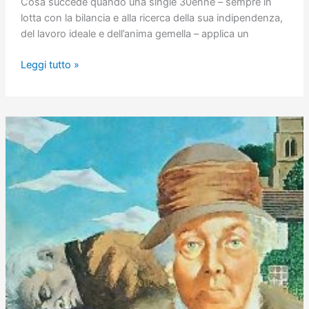
Cosa succede quando una single 30enne – sempre in
lotta con la bilancia e alla ricerca della sua indipendenza,
del lavoro ideale e dell’anima gemella – applica un
Il
Leggi tutto »
diario
di
Lara