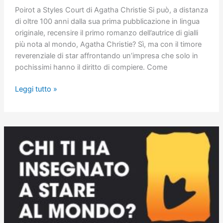
Poirot a Styles Court di Agatha Christie Si può, a distanza
di oltre 100 anni dalla sua prima pubblicazione in lingua
originale, recensire il primo romanzo dell’autrice di gialli
più nota al mondo, Agatha Christie? Sì, ma con il timore
reverenziale di star affrontando un’impresa che solo in
pochissimi hanno il diritto di compiere. Come
Poirot
Leggi tutto »
a
Styles
Court
(Poirot
#1)