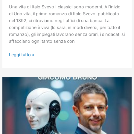
Una vita di Italo Svevo I classici sono moderni. All’inizio
di Una vita, il primo romanzo di Italo Svevo, pubblicato
nel 1892, ci ritroviamo negli uffici di una banca. La
competizione è viva (lo sarà, in modi diversi, per tutto il
romanzo), gli impiegati lavorano senza orari, i sindacati si
affacciano ogni tanto senza con
Una
Leggi tutto »
vita