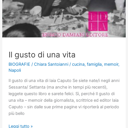
Il gusto di una vita
BIOGRAFIE
/
Chiara Santoianni
/
cucina
,
famiglia
,
memoir
,
Napoli
Il gusto di una vita di Iaia Caputo Se siete nate/i negli anni
Sessanta/ Settanta (ma anche in tempi più recenti),
leggete questo libro e sarete felici. Sì, perché Il gusto di
una vita – memoir della giornalista, scrittrice ed editor Iaia
Caputo – sin dalle sue prime pagine vi riporterà al periodo
più bello
Il
Leggi tutto »