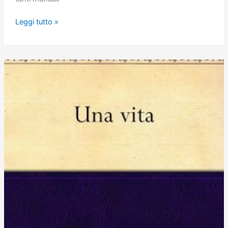
Scrittura
Leggi tutto »
Veloce
3X