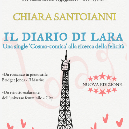
100
opere
in
una
esposizione
imperdibile