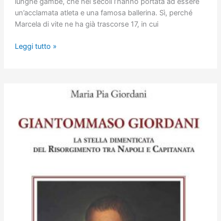
lunghe gambe, che nei secoli l’hanno portata ad essere
un’acclamata atleta e una famosa ballerina. Sì, perché
Marcela di vite ne ha già trascorse 17, in cui
La
Leggi tutto »
diciottesima
vita