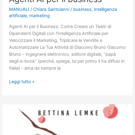
MANUALI
/
Chiara Santoianni
/
business
,
intelligenza
artificiale
,
marketing
Agenti AI per il Business. Come Creare un Team di
Dipendenti Digitali con l’Intelligenza Artificiale per
Velocizzare il Marketing, Triplicare le Vendite e
Automatizzare La Tua Attività di Giacomo Bruno Giacomo
Bruno – ingegnere elettronico, editore digitale, “papà
degli e-book” (perché, spiega, lui per primo li ha diffusi in
Italia) – ama da sempre la
Agenti
Leggi tutto »
AI
per
il
business