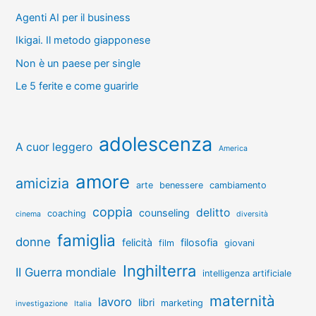
Agenti AI per il business
Ikigai. Il metodo giapponese
Non è un paese per single
Le 5 ferite e come guarirle
adolescenza
A cuor leggero
America
amore
amicizia
arte
benessere
cambiamento
coppia
delitto
counseling
coaching
cinema
diversità
famiglia
donne
felicità
filosofia
film
giovani
Inghilterra
II Guerra mondiale
intelligenza artificiale
maternità
lavoro
libri
marketing
investigazione
Italia