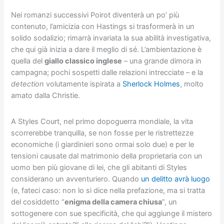
Nei romanzi successivi Poirot diventerà un po’ più
contenuto, l’amicizia con Hastings si trasformerà in un
solido sodalizio; rimarrà invariata la sua abilità investigativa,
che qui già inizia a dare il meglio di sé. L’ambientazione è
quella del
giallo classico inglese
– una grande dimora in
campagna; pochi sospetti dalle relazioni intrecciate – e la
detection
volutamente ispirata a
Sherlock Holmes
, molto
amato dalla Christie.
A Styles Court, nel primo dopoguerra mondiale, la vita
scorrerebbe tranquilla, se non fosse per le ristrettezze
economiche (i giardinieri sono ormai solo due) e per le
tensioni causate dal matrimonio della proprietaria con un
uomo ben più giovane di lei, che gli abitanti di Styles
considerano un avventuriero. Quando
un delitto avrà luogo
(e, fateci caso: non lo si dice nella prefazione, ma si tratta
del cosiddetto “
enigma della camera chiusa
”, un
sottogenere con sue specificità, che qui aggiunge il mistero