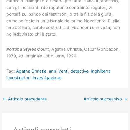
autrice di dialoghi e lo rimarrà per tutta la vita. Il processo,
con gli incalzanti interrogatori e controinterrogatori, vi
porterà sul banco dei testimoni, o tra le fila della giuria,
come se foste in un tribunale del primo Novecento. E, alla
fine del libro, sarete costretti a dirvi: ancora una volta, non
ho indovinato chi è stato.
Poirot a Styles Court
, Agatha Christie, Oscar Mondadori,
1979, ed. originale John Lane, 1920.
Tag:
Agatha Christie
,
anni Venti
,
detective
,
Inghilterra
,
investigatori
,
investigazione
←
Articolo precedente
Articolo successivo
→