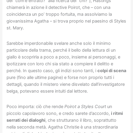
del “com’è entrato?” alla ricerca del “chi?”), Hastings
chiamerà in azione il detective Poirot, che – con una
coincidenza un po’ troppo fortuita, ma assolviamo la
giovanissima Agatha – si trova proprio nel paesino di Styles
st. Mary.
Sarebbe imperdonabile svelare anche solo il minimo
particolare della trama, perché il bello della lettura di un
giallo è scoprirla a poco a poco, insieme ai personaggi, e
ipotizzare con loro chi sia stato a compiere il delitto e
perché. In questo caso, gli indizi sono tanti, i
colpi di scena
pure (fino alle ultime pagine) e forse non proprio tutti i
dettagli, quando il mistero viene disvelato dall’investigatore
belga, potevano essere intuiti dal lettore.
Poco importa: ciò che rende
Poirot a Styles Court
un
piccolo capolavoro sono, e credo sarete d’accordo,
i ritmi
serrati dei dialoghi
, che strutturano il libro, soprattutto
nella seconda metà. Agatha Christie è una straordinaria