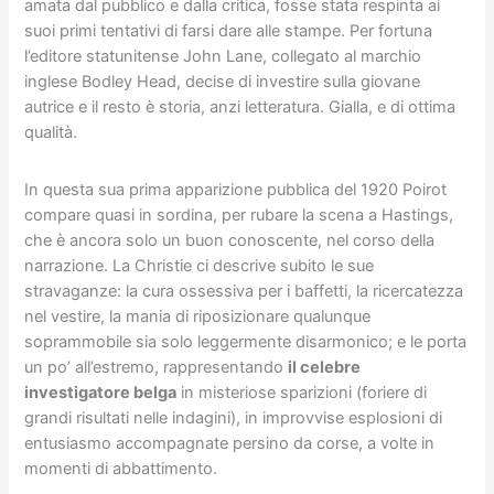
amata dal pubblico e dalla critica, fosse stata respinta ai
suoi primi tentativi di farsi dare alle stampe. Per fortuna
l’editore statunitense John Lane, collegato al marchio
inglese Bodley Head, decise di investire sulla giovane
autrice e il resto è storia, anzi letteratura. Gialla, e di ottima
qualità.
In questa sua prima apparizione pubblica del 1920 Poirot
compare quasi in sordina, per rubare la scena a Hastings,
che è ancora solo un buon conoscente, nel corso della
narrazione. La Christie ci descrive subito le sue
stravaganze: la cura ossessiva per i baffetti, la ricercatezza
nel vestire, la mania di riposizionare qualunque
soprammobile sia solo leggermente disarmonico; e le porta
un po’ all’estremo, rappresentando
il celebre
investigatore belga
in misteriose sparizioni (foriere di
grandi risultati nelle indagini), in improvvise esplosioni di
entusiasmo accompagnate persino da corse, a volte in
momenti di abbattimento.