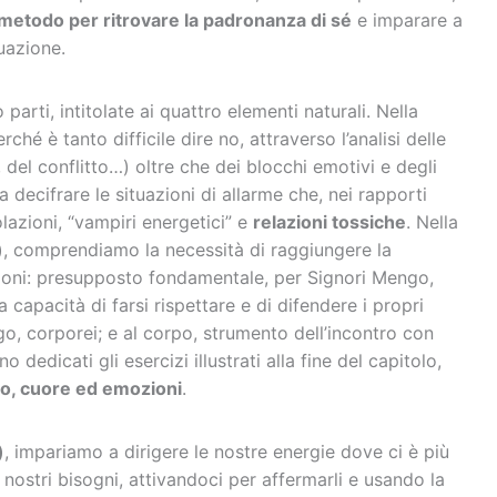
metodo per ritrovare la padronanza di sé
e imparare a
uazione.
 parti, intitolate ai quattro elementi naturali. Nella
ché è tanto difficile dire no, attraverso l’analisi delle
 del conflitto…) oltre che dei blocchi emotivi e degli
decifrare le situazioni di allarme che, nei rapporti
lazioni, “vampiri energetici” e
relazioni tossiche
. Nella
)
, comprendiamo la necessità di raggiungere la
zioni: presupposto fondamentale, per Signori Mengo,
a capacità di farsi rispettare e di difendere i propri
go, corporei; e al corpo, strumento dell’incontro con
o dedicati gli esercizi illustrati alla fine del capitolo,
o, cuore ed emozioni
.
)
, impariamo a dirigere le nostre energie dove ci è più
 nostri bisogni, attivandoci per affermarli e usando la