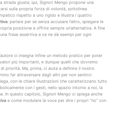
a strada giusta; qui, Signori Mengo propone una
arsi sulla propria forza di volontà, sottolinea
atico rispetto a uno rigido e illustra i quattro
tiva
: parlare per sé senza accusare l’altro, spiegare le
opria posizione e offrire sempre un’alternativa. A fine
 una frase assertiva e ce ne dà esempi per ogni
 l’autore ci insegna infine un metodo pratico per poter
 valori più importanti, e dunque quelli che dovremo
i priorità. Ma, prima, ci aiuta a definire il nostro
mo far attraversare dagli altri per non sentirci
piega, con le chiare illustrazioni che caratterizzano tutto
olicamente con i gesti, nello spazio intorno a noi, la
ne. In questo capitolo, Signori Mengo ci spiega anche
iva
e come modulare la voce per dire i propri “no” con