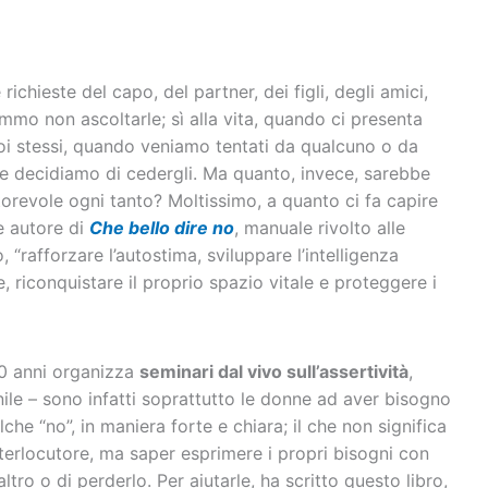
le richieste del capo, del partner, dei figli, degli amici,
mmo non ascoltarle; sì alla vita, quando ci presenta
noi stessi, quando veniamo tentati da qualcuno o da
e decidiamo di cedergli. Ma quanto, invece, sarebbe
orevole ogni tanto? Moltissimo, a quanto ci fa capire
e autore di
Che bello dire no
, manuale rivolto alle
, “rafforzare l’autostima, sviluppare l’intelligenza
e, riconquistare il proprio spazio vitale e proteggere i
0 anni organizza
seminari dal vivo sull’assertività
,
nile – sono infatti soprattutto le donne ad aver bisogno
lche “no”, in maniera forte e chiara; il che non significa
’interlocutore, ma saper esprimere i propri bisogni con
altro o di perderlo. Per aiutarle, ha scritto questo libro,