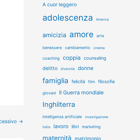
A cuor leggero
adolescenza
America
amore
amicizia
arte
benessere
cambiamento
cinema
coppia
counseling
coaching
donne
delitto
diversità
famiglia
felicità
filosofia
film
II Guerra mondiale
giovani
Inghilterra
intelligenza artificiale
investigazione
ccessivo
→
lavoro
libri
marketing
Italia
maternità
matrimonio