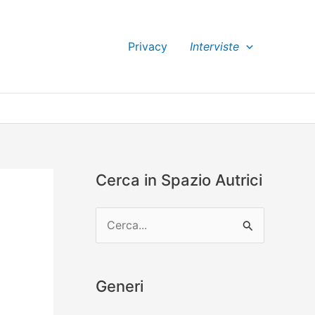
Privacy
Interviste
Cerca in Spazio Autrici
C
e
r
Generi
c
a