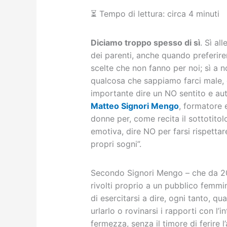
⏳
Tempo di lettura: circa 4 minuti
Diciamo troppo spesso di sì
. Sì al
dei parenti, anche quando preferire
scelte che non fanno per noi; sì a 
qualcosa che sappiamo farci male, 
importante dire un NO sentito e aut
Matteo Signori Mengo
, formatore 
donne per, come recita il sottotitolo
emotiva, dire NO per farsi rispettar
propri sogni”.
Secondo Signori Mengo – che da 2
rivolti proprio a un pubblico femmi
di esercitarsi a dire, ogni tanto, qua
urlarlo o rovinarsi i rapporti con l
fermezza, senza il timore di ferire l’