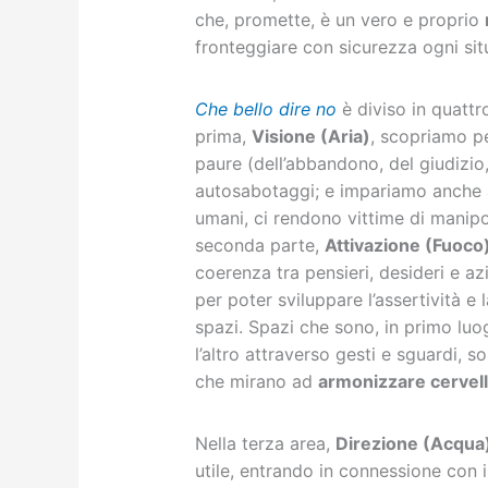
che, promette, è un vero e proprio
fronteggiare con sicurezza ogni sit
Che bello dire no
è diviso in quattro
prima,
Visione (Aria)
, scopriamo per
paure (dell’abbandono, del giudizio,
autosabotaggi; e impariamo anche a 
umani, ci rendono vittime di manipo
seconda parte,
Attivazione (Fuoco
coerenza tra pensieri, desideri e a
per poter sviluppare l’assertività e l
spazi. Spazi che sono, in primo luo
l’altro attraverso gesti e sguardi, son
che mirano ad
armonizzare cervell
Nella terza area,
Direzione (Acqua
utile, entrando in connessione con i