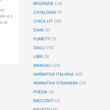
BIOGRAFIE
(20)
:
ure
CATALOGHI
(1)
llo e il
CHICK LIT
(25)
no al
]
DIARI
(2)
FUMETTI
(1)
GIALLI
(15)
LIBRI
(3)
MANUALI
(20)
NARRATIVA ITALIANA
(47)
NARRATIVA STRANIERA
(21)
POESIA
(4)
RACCONTI
(2)
RAGAZZI
(14)