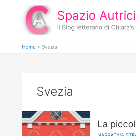
Vai
al
Spazio Autrici
contenuto
Il Blog letterario di Chiara
Home
Svezia
Svezia
La piccol
NARRATIVA STR