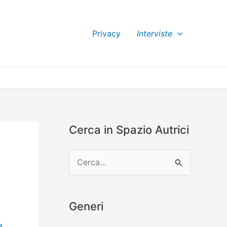
Privacy
Interviste
Cerca in Spazio Autrici
C
e
r
Generi
c
a
a