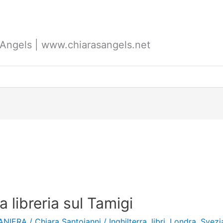
's Angels | www.chiarasangels.net
a libreria sul Tamigi
ANIERA
/
Chiara Santoianni
/
Inghilterra
,
libri
,
Londra
,
Svezi