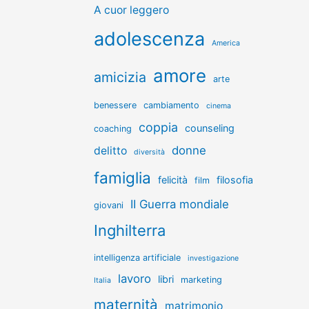
A cuor leggero
adolescenza
America
amore
amicizia
arte
benessere
cambiamento
cinema
coppia
counseling
coaching
donne
delitto
diversità
famiglia
felicità
filosofia
film
II Guerra mondiale
giovani
Inghilterra
intelligenza artificiale
investigazione
lavoro
libri
marketing
Italia
maternità
matrimonio