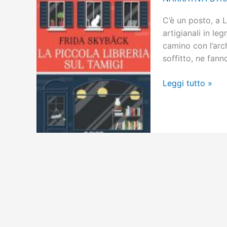
C’è un posto, a 
artigianali in le
camino con l’arch
soffitto, ne fann
La
Leggi tutto »
piccola
libreria
sul
Tamigi