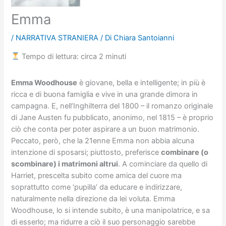
Emma
/
NARRATIVA STRANIERA
/ Di
Chiara Santoianni
Tempo di lettura: circa 2 minuti
Emma Woodhouse
è giovane, bella e intelligente; in più è
ricca e di buona famiglia e vive in una grande dimora in
campagna. E, nell’Inghilterra del 1800 – il romanzo originale
di Jane Austen fu pubblicato, anonimo, nel 1815 – è proprio
ciò che conta per poter aspirare a un buon matrimonio.
Peccato, però, che la 21enne Emma non abbia alcuna
intenzione di sposarsi; piuttosto, preferisce
combinare (o
scombinare) i matrimoni altrui
. A cominciare da quello di
Harriet, prescelta subito come amica del cuore ma
soprattutto come ‘pupilla’ da educare e indirizzare,
naturalmente nella direzione da lei voluta. Emma
Woodhouse, lo si intende subito, è una manipolatrice, e sa
di esserlo; ma ridurre a ciò il suo personaggio sarebbe