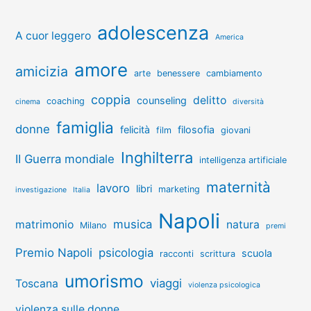
adolescenza
A cuor leggero
America
amore
amicizia
arte
benessere
cambiamento
coppia
delitto
counseling
coaching
cinema
diversità
famiglia
donne
felicità
filosofia
film
giovani
Inghilterra
II Guerra mondiale
intelligenza artificiale
maternità
lavoro
libri
marketing
investigazione
Italia
Napoli
musica
matrimonio
natura
Milano
premi
Premio Napoli
psicologia
scuola
racconti
scrittura
umorismo
viaggi
Toscana
violenza psicologica
violenza sulle donne