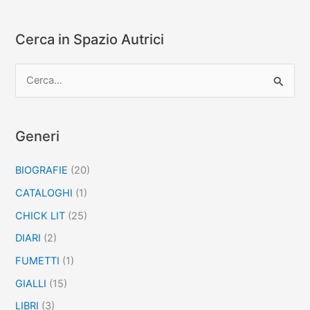
Cerca in Spazio Autrici
C
e
r
c
Generi
a
BIOGRAFIE
(20)
:
CATALOGHI
(1)
CHICK LIT
(25)
DIARI
(2)
FUMETTI
(1)
GIALLI
(15)
LIBRI
(3)