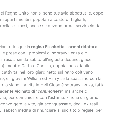
del Regno Unito non si sono tuttavia abbattuti e, dopo
ri appartamentini popolari a costo di tagliarli,
orcellane cinesi, anche se devono ormai servirselo da
viamo dunque
la regina Elisabetta – ormai ridotta a
alle prese con i problemi di sopravvivenza e di
ì arresosi sin da subito all’ingiusto destino, giace
ia); mentre Carlo e Camilla, coppia inossidabile
a cattività, nel loro giardinetto sul retro coltivano
ro, e i giovani William ed Harry se la spassano con la
o lo slang. La vita in Hell Close è sopravvivenza, fatta
vadente vicinato di “
commoners
“
ma anche di
o, per comunicare con l’esterno. Finché un giorno
convolgere le vite, già sconquassate, degli ex reali
lizabeth medita di rinunciare al suo titolo regale, per