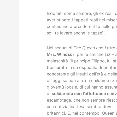
Indomiti come sempre, gli ex reali 
aver stipato i tappeti reali nei mise
continuano a prendere il tè nelle p
soli (e lavare anche le tazze).
Nel sequel di
The Queen and I
ritro
Mrs. Windsor
, per le amiche Liz – 
malasanità (il principe Filippo, lui s
trascurato in un ospedale di perifer
nonostante gli insulti dell’età e dell
ortaggi se non altro a chilometri ze
gioventù locale, di cui hanno assunt
di
solidarietà con l’affettuoso e in
escamotage, che non sempre riescon
una notizia inattesa sembra dover s
britannici. E, nel contempo, Queen E