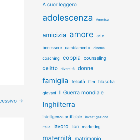
A cuor leggero
adolescenza
America
amore
amicizia
arte
benessere
cambiamento
cinema
coppia
counseling
coaching
donne
delitto
diversità
famiglia
felicità
filosofia
film
II Guerra mondiale
giovani
ccessivo
→
Inghilterra
intelligenza artificiale
investigazione
lavoro
libri
marketing
Italia
maternità
matrimonio