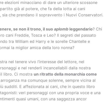
ure elezioni minacciano di dare un ulteriore scossone
 partito già al potere, che fa della lotta ai cani
a, sia che prendano il sopravvento i Nuovi Conservatori.
nere, se non il trono, il suo
aplomb
leggendario
? Chi
oro cani Freddie, Tosca e Leo? Il segreti del passato
do tra William ed Harry e le sorelle Chantelle e
 ormai la miglior amica della loro nonna?
 nel tenere vivo l’interesse del lettore, nel
rsonaggi e nel renderli incancellabili dalla nostra
l libro. Ci mostra
un ritratto della monarchia come
di arroganza ma comunque solenne, sempre vicina al
sudditi. E affezionata ai cani, che in questo libro
tagonisti: veri personaggi con una propria voce e una
entimenti quasi umani, con una saggezza ancor