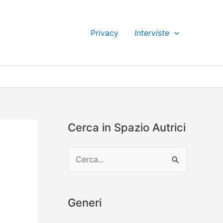
Privacy
Interviste
Cerca in Spazio Autrici
C
e
r
Generi
c
a