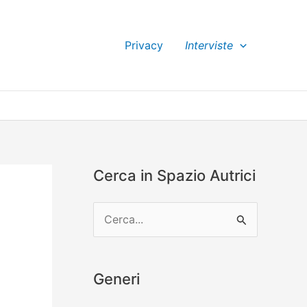
Privacy
Interviste
Cerca in Spazio Autrici
C
e
r
Generi
c
a