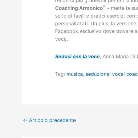
renderci più gradevoli per chi ci int
®
Coaching Armonico
– mette la su
serie di facili e pratici esercizi con 
personalizzati. Un plus: la versione
Facebook esclusivo dove trovare ap
voce.
Seduci con la voce
, Anna Maria Di
Tag:
musica
,
seduzione
,
vocal coac
←
Articolo precedente