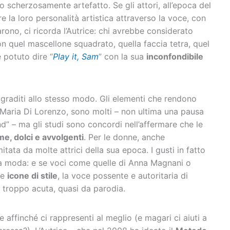
o scherzosamente artefatto. Se gli attori, all’epoca del
la loro personalità artistica attraverso la voce, con
rono, ci ricorda l’Autrice: chi avrebbe considerato
 quel mascellone squadrato, quella faccia tetra, quel
 potuto dire “
Play it, Sam
” con la sua
inconfondibile
o graditi allo stesso modo. Gli elementi che rendono
 Maria Di Lorenzo, sono molti – non ultima una pausa
d” – ma gli studi sono concordi nell’affermare che le
me, dolci e avvolgenti
. Per le donne, anche
itata da molte attrici della sua epoca. I gusti in fatto
 la moda: e se voci come quelle di Anna Magnani o
re
icone di stile
, la voce possente e autoritaria di
 troppo acuta, quasi da parodia.
e affinché ci rappresenti al meglio (e magari ci aiuti a