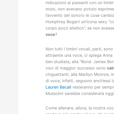
indicazioni ai passanti con un timbr
muto, non avevano potuto esprimere 
l’avvento del sonoro le cose cambia
Humphrey Bogart un’icona sexy “con
corpo poco atletico”, se non avesse
voce
?
Non tutti i timbri vocali, però, son
attraente una voce, ci spiega Anna
ben studiata, alla “Bond. James Bon
voci di maggior successo sono
cal
cinguettanti, alla Marilyn Monroe, im
di voce, infatti, seguono anch’essi
Lauren Bacall
resteranno per semp
Mussolini sarebbe considerata oggi
Come allenare, allora, la nostra voc