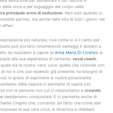
lla seduzione per aumentare il tuo fascino e
re della voce e del linguaggio del corpo nella
tra principale arma di seduzione
. Non solo quando ci
ibile partner, ma anche nella vita di tutti i giorni: nel
 affari.
 espressione più naturale, così come lo è il canto per
giusto può portarci innumerevoli vantaggi e aiutarci a
tutto se riusciamo a capire (e
Anna Maria Di Lorenzo
si
 grazie alla sua esperienza di cantante,
vocal coach
,
 quale sia la nostra ‘vera’ voce: quella che coincide con
o di noi e che, pur essendo già presente, ha bisogno di
 così, in grado di esprimere le nostre potenzialità.
ediamo dalla nascita ci permette di usarla con
ze con le persone con cui ci relazioniamo e
creando
e desideriamo conquistare. E ci permette anche di
Charlie Chaplin che, contando sul fatto che come star
oscesse la sua vera voce, si divertiva a chiedere