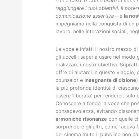
non a caso, è
Come usare la voce ne
raggiungere i tuoi obiettivi. Il pote
comunicazione assertiva
– è
la nos
impegniamo nella conquista di un poss
lavoro, nelle interazioni sociali, negli
La voce è infatti il nostro mezzo di
gli uccelli: saperla usare nel modo 
realizzare i nostri obiettivi. Soprat
offre di aiutarci in questo viaggio,
counselor e
insegnante di dizione
)
la più profonda identità di ciascun
essere ‘liberata’, per renderci, solo
Conoscere a fondo la voce che poss
consapevolezza, evitando dissonan
armoniche risonanze
con quelle ch
sorprendere gli altri, come faceva 
del cinema muto il pubblico non con