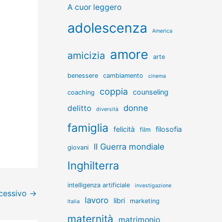
A cuor leggero
adolescenza
America
amore
amicizia
arte
benessere
cambiamento
cinema
coppia
counseling
coaching
donne
delitto
diversità
famiglia
felicità
filosofia
film
II Guerra mondiale
giovani
Inghilterra
intelligenza artificiale
investigazione
ccessivo
→
lavoro
libri
marketing
Italia
maternità
matrimonio