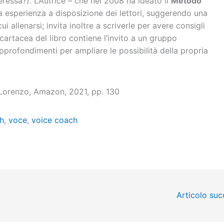
eressa?). L’Autrice – che nel 2008 ha ideato il
Metodo
a esperienza a disposizione dei lettori, suggerendo una
cui allenarsi; invita inoltre a scriverle per avere consigli
 cartacea del libro contiene l’invito a un gruppo
profondimenti per ampliare le possibilità della propria
 Lorenzo, Amazon, 2021, pp. 130
h
,
voce
,
voice coach
Articolo su