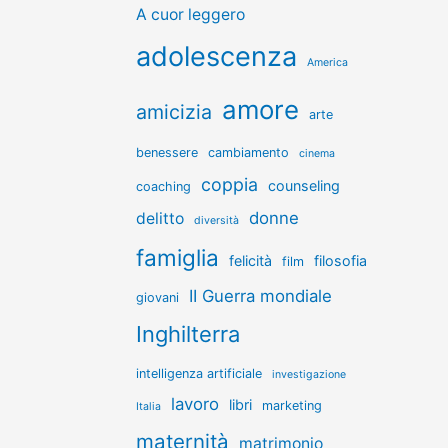
A cuor leggero
adolescenza
America
amore
amicizia
arte
benessere
cambiamento
cinema
coppia
counseling
coaching
donne
delitto
diversità
famiglia
felicità
filosofia
film
II Guerra mondiale
giovani
Inghilterra
intelligenza artificiale
investigazione
lavoro
libri
marketing
Italia
maternità
matrimonio