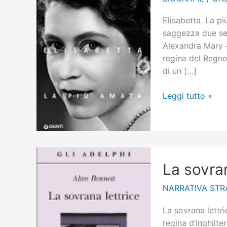
Elisabetta. La p
saggezza due seco
Alexandra Mary – 
regina del Regno
di un […]
Elisabetta.
Leggi tutto »
La
più
amata
La sovran
NARRATIVA STR
La sovrana lettri
regina d’Inghilte