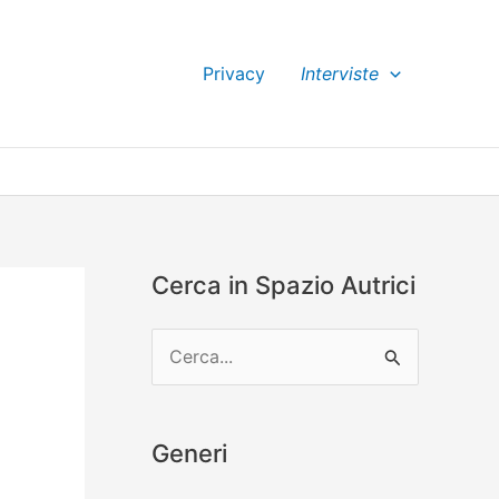
Privacy
Interviste
Cerca in Spazio Autrici
C
e
r
Generi
c
a