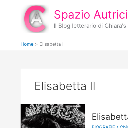
Vai
al
Spazio Autrici
contenuto
Il Blog letterario di Chiara
Home
Elisabetta II
Elisabetta II
Elisabett
BIOGRAFIE
/
Chi