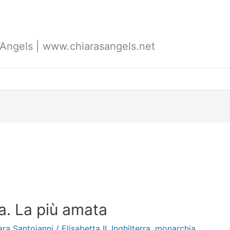
's Angels | www.chiarasangels.net
a. La più amata
ara Santoianni
/
Elisabetta II
,
Inghilterra
,
monarchia