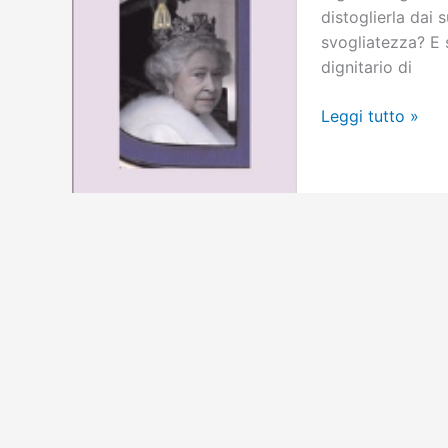
distoglierla dai 
svogliatezza? E s
dignitario di
La
Leggi tutto »
sovrana
lettrice