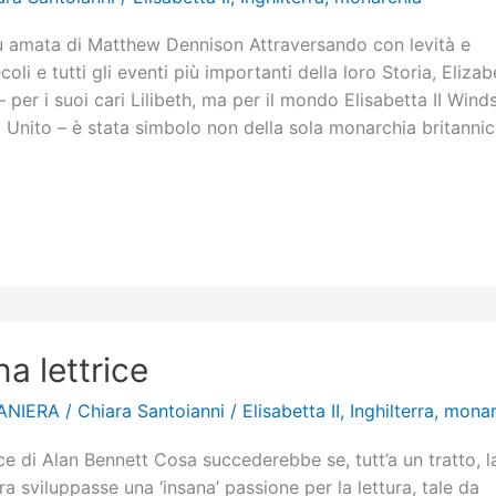
iù amata di Matthew Dennison Attraversando con levità e
li e tutti gli eventi più importanti della loro Storia, Elizab
per i suoi cari Lilibeth, ma per il mondo Elisabetta II Winds
 Unito – è stata simbolo non della sola monarchia britanni
a lettrice
ANIERA
/
Chiara Santoianni
/
Elisabetta II
,
Inghilterra
,
monar
ce di Alan Bennett Cosa succederebbe se, tutt’a un tratto, l
rra sviluppasse una ‘insana’ passione per la lettura, tale da