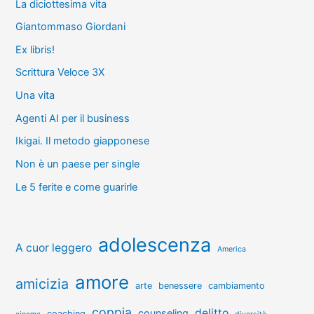
La diciottesima vita
Giantommaso Giordani
Ex libris!
Scrittura Veloce 3X
Una vita
Agenti AI per il business
Ikigai. Il metodo giapponese
Non è un paese per single
Le 5 ferite e come guarirle
adolescenza
A cuor leggero
America
amore
amicizia
arte
benessere
cambiamento
coppia
delitto
counseling
coaching