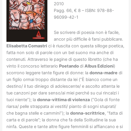
2010
Pagg. 66, € 8 – ISBN: 978-88-
96099-42-1
Se scrivere di poesia non è facile,
ancor più difficile è farsi pubblicare.
Elisabetta Comastri
ci è riuscita con questa silloge poetica,
fatta non solo di parole con un bel suono ma anche di
contenuti. Attraverso le pagine di questo libretto (che ha
vinto il concorso letterario
Poetando
di
Albus Edizioni
)
scorrono leggere tante figure di donne: la
donna-madre
di
un figlio ormai troppo distante da lei (“È bianco come un
destino/ il tuo diniego di adolescente/ e ascolto attenta le
tue canzoni per dare senso/ai miei perché su cui rincalzi i
tuoi niente”); la
donna-vittima di violenza
(“Gola di fonte
riarsa/ pelle strappata ai vestiti/ pianto di sogni stuprati/
che bagna stelle e cammini”); la
donna-scrittrice
, “fatta di
carta e di parole”; la donna che fa della Solitudine la sua
ninfa. Queste e tante altre figure femminili si affiancano e si