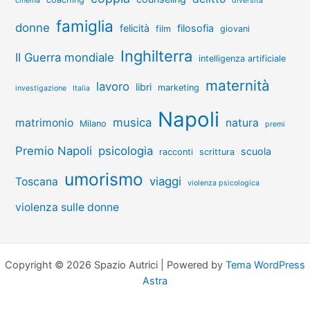
cinema
diversità
famiglia
donne
felicità
filosofia
film
giovani
Inghilterra
II Guerra mondiale
intelligenza artificiale
maternità
lavoro
libri
marketing
investigazione
Italia
Napoli
musica
matrimonio
natura
Milano
premi
Premio Napoli
psicologia
scuola
racconti
scrittura
umorismo
viaggi
Toscana
violenza psicologica
violenza sulle donne
Copyright © 2026 Spazio Autrici | Powered by
Tema WordPress
Astra