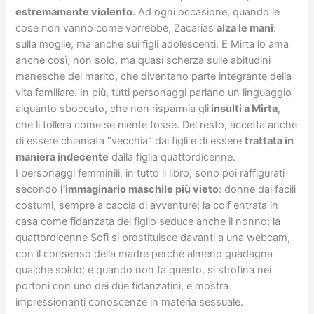
estremamente violento
. Ad ogni occasione, quando le
cose non vanno come vorrebbe, Zacarias
alza le mani
:
sulla moglie, ma anche sui figli adolescenti. E Mirta lo ama
anche così, non solo, ma quasi scherza sulle abitudini
manesche del marito, che diventano parte integrante della
vita familiare. In più, tutti personaggi parlano un linguaggio
alquanto sboccato, che non risparmia gli
insulti a Mirta
,
che li tollera come se niente fosse. Del resto, accetta anche
di essere chiamata “vecchia” dai figli e di essere
trattata in
maniera indecente
dalla figlia quattordicenne.
I personaggi femminili, in tutto il libro, sono poi raffigurati
secondo
l’immaginario maschile più vieto
: donne dai facili
costumi, sempre a caccia di avventure: la colf entrata in
casa come fidanzata del figlio seduce anche il nonno; la
quattordicenne Sofi si prostituisce davanti a una webcam,
con il consenso della madre perché almeno guadagna
qualche soldo; e quando non fa questo, si strofina nei
portoni con uno dei due fidanzatini, e mostra
impressionanti conoscenze in materia sessuale.