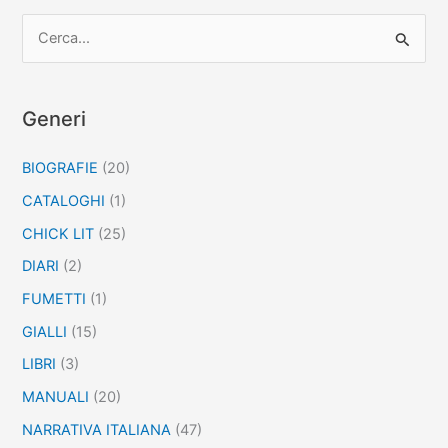
C
e
r
c
Generi
a
BIOGRAFIE
(20)
:
CATALOGHI
(1)
CHICK LIT
(25)
DIARI
(2)
FUMETTI
(1)
GIALLI
(15)
LIBRI
(3)
MANUALI
(20)
NARRATIVA ITALIANA
(47)