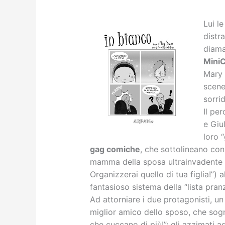
Lui l
distr
diama
Mini
Mary 
sceneg
sorri
Il pe
e Giu
loro “
gag comiche
, che sottolineano con 
mamma della sposa ultrainvadente 
Organizzerai quello di tua figlia!”) a
fantasioso sistema della “lista pran
Ad attorniare i due protagonisti, un
miglior amico dello sposo, che sogna
che cuccano di più!”; gli azzimati 