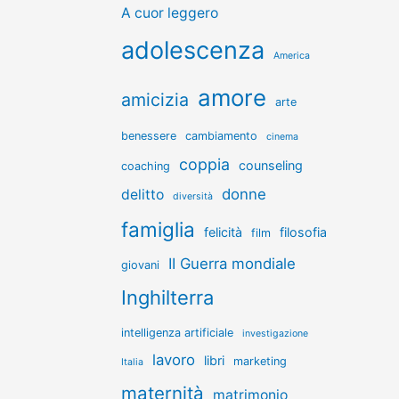
A cuor leggero
adolescenza
America
amore
amicizia
arte
benessere
cambiamento
cinema
coppia
counseling
coaching
donne
delitto
diversità
famiglia
felicità
filosofia
film
II Guerra mondiale
giovani
Inghilterra
intelligenza artificiale
investigazione
lavoro
libri
marketing
Italia
maternità
matrimonio