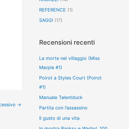
REFERENCE
(1)
SAGGI
(17)
Recensioni recenti
La morte nel villaggio (Miss
Marple #1)
Poirot a Styles Court (Poirot
#1)
Manuale Talentduck
ccessivo
→
Partita con l’assassino
Il gusto di una vita
In mostra Banksy e Warhol, 100