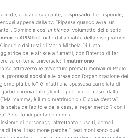
e chiede, con aria sognante, di
sposarlo
. Lei risponde,
aendosi appena dalla tv: “Ripassa quando avrai un
nte!”. Comincia così
In bianco
, volumetto della serie
Comix
di ARPANet, nato dalla matita della disegnatrice
Cinque e dai testi di Maria Michela Di Lieto,
giatrice delle strisce a fumetti, con l’intento di far
dere su un tema universale: il
matrimonio
.
rcorso attraverso le avventure prematrimoniali di Paolo
lia, promessi sposini alle prese con l’organizzazione del
giorno più bello”, è infatti una spassosa carrellata di
garbo e ironia tutti gli intoppi tipici del caso: dalla
(“Ma mamma, è il mio matrimonio!/ E cosa c’entra?
lla scelta dell’abito e della casa, al reperimento ? con il
zo” ? dei fondi per la cerimonia.
 insieme di personaggi altrettanto riusciti, come il
 di fare il testimone perché “I testimoni sono quelli
agenti immobiliari, che propongono dimore improbabili;