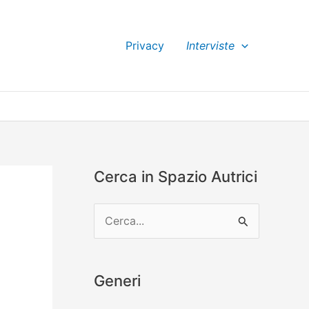
Privacy
Interviste
Cerca in Spazio Autrici
C
e
r
Generi
c
a